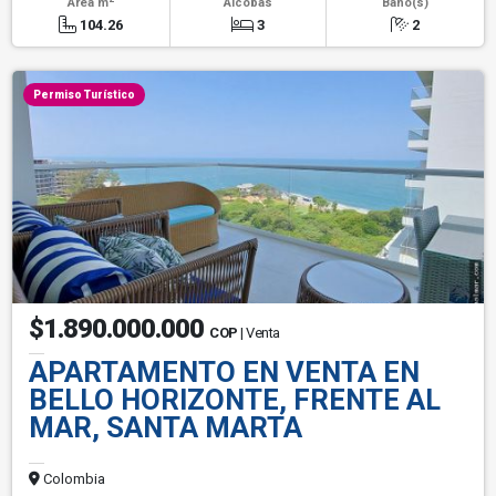
Área m
Alcobas
Baño(s)
104.26
3
2
Permiso Turístico
$1.890.000.000
COP
| Venta
APARTAMENTO EN VENTA EN
BELLO HORIZONTE, FRENTE AL
MAR, SANTA MARTA
Colombia