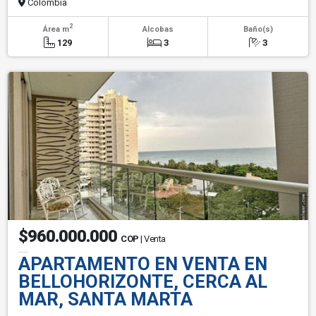
Colombia
2
Área m
Alcobas
Baño(s)
129
3
3
$960.000.000
COP
| Venta
APARTAMENTO EN VENTA EN
BELLOHORIZONTE, CERCA AL
MAR, SANTA MARTA