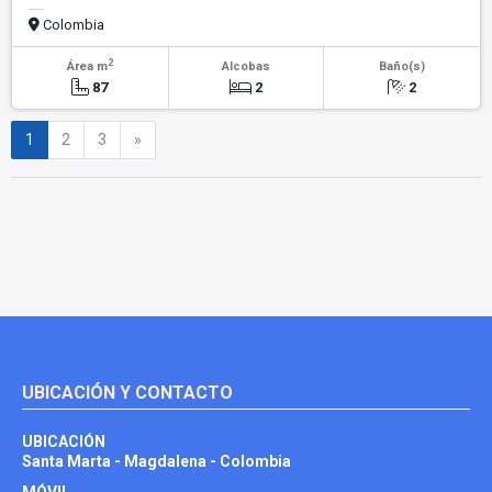
Colombia
2
Área m
Alcobas
Baño(s)
87
2
2
Siguiente
1
2
3
»
UBICACIÓN Y CONTACTO
UBICACIÓN
Santa Marta - Magdalena - Colombia
MÓVIL