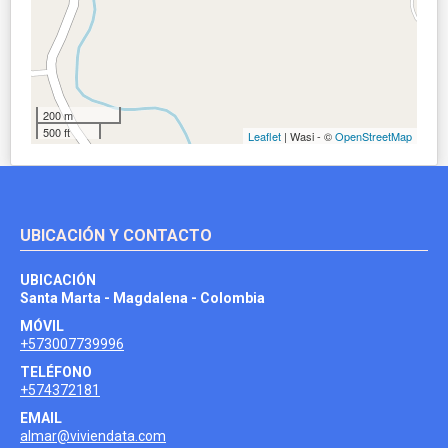
200 m
500 ft
Leaflet
| Wasi - ©
OpenStreetMap
UBICACIÓN Y CONTACTO
UBICACIÓN
Santa Marta - Magdalena - Colombia
MÓVIL
+573007739996
TELÉFONO
+574372181
EMAIL
almar@viviendata.com