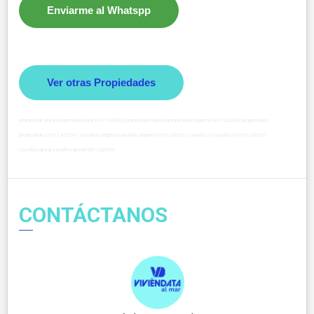
Enviarme al Whatspp
Ver otras Propiedades
propiedadesrural propiedadesrural1001a2000 propiedadestigrera propiedadestigrera1001a2000 propiedades
propiedades1001a2000 casafincatigrera casafincatigrera1001a2000 casafinca casafinca1001a2000
casafincarural casafincarural1001a2000
CONTÁCTANOS