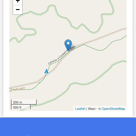
+
−
200 m
500 ft
Leaflet
| Wasi - ©
OpenStreetMap