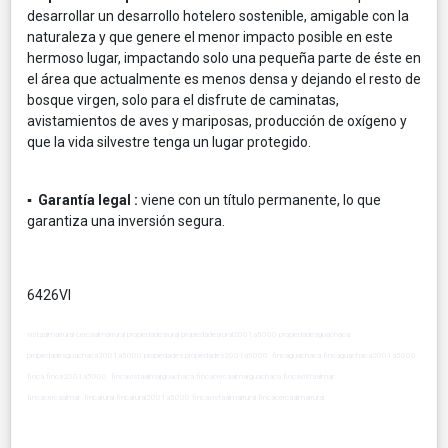
desarrollar un desarrollo hotelero sostenible, amigable con la
naturaleza y que genere el menor impacto posible en este
hermoso lugar, impactando solo una pequeña parte de éste en
el área que actualmente es menos densa y dejando el resto de
bosque virgen, solo para el disfrute de caminatas,
avistamientos de aves y mariposas, producción de oxígeno y
que la vida silvestre tenga un lugar protegido.
▪ Garantía legal :
viene con un título permanente, lo que
garantiza una inversión segura.
6426VI
vistaalmarrural cercaalmarrural propiedadesrural propiedadesrural2001a5000 propiedadesguachaca
propiedadesguachaca2001a5000 propiedades propiedades2001a5000 fincaguachaca fincaguachaca2001a5000
finca finca2001a5000 fincavistaalmarguachaca fincacercaalmarguachaca fincavistaalmar
fincacercaalmar fincarural fincarural2001a5000 fincavistaalmarrural fincacercaalmarrural