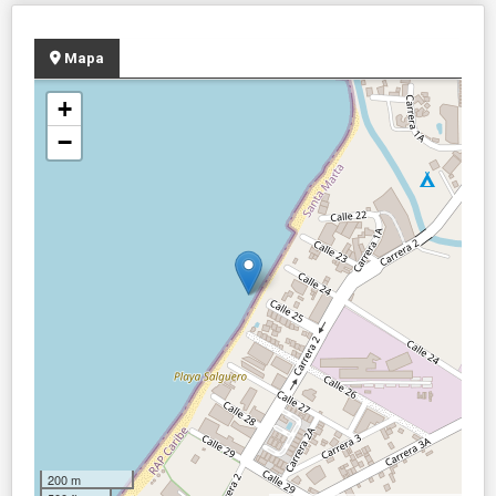
Mapa
+
−
200 m