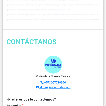
apartamentoresidencialsalgueroSalguero apartamentorecientesalgueroSalguero apartamentovistaalmarambaroceanic
apartamentocercaalmarambaroceanic apartamentoprimeralineaplayaambaroceanic
apartamentosegundalineaplayaambaroceanic apartamentoresidencialambaroceanic apartamentorecienteambaroceanic
apartamentoturistico apartamentoturistico601a1000 apartamentovistaalmarturistico apartamentocercaalmarturistico
CONTÁCTANOS
Viviéndata Bienes Raíces
+573007739996
almar@viviendata.com
¿Prefieres que te contactemos?
*
Tu nombre