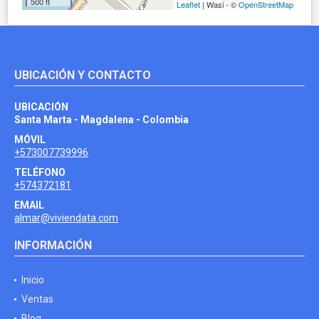
500 ft
Leaflet
| Wasi - ©
OpenStreetMap
UBICACIÓN Y CONTACTO
UBICACIÓN
Santa Marta - Magdalena - Colombia
MÓVIL
+573007739996
TELÉFONO
+574372181
EMAIL
almar@viviendata.com
INFORMACIÓN
Inicio
Ventas
Blog