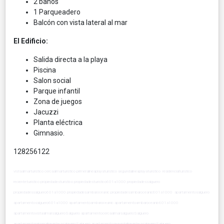
2 baños
1 Parqueadero
Balcón con vista lateral al mar
El Edificio:
Salida directa a la playa
Piscina
Salon social
Parque infantil
Zona de juegos
Jacuzzi
Planta eléctrica
Gimnasio.
128256122
vistaalmarturistico cercaalmarturistico primeralineaplayaturistico segundalineaplayaturistico residencialturistico
recienteturistico propiedadesturistico propiedadesturistico601a1000 propiedadessalguero
propiedadessalguero601a1000 propiedadesambaroceanic propiedadesambaroceanic601a1000 apartamentosalguero
apartamentosalguero601a1000 apartamentoambaroceanic apartamentoambaroceanic601a1000
apartamentovistaalmarsalgueroSalguero apartamentocercaalmarsalgueroSalguero
apartamentoprimeralineaplayasalgueroSalguero apartamentosegundalineaplayasalgueroSalguero