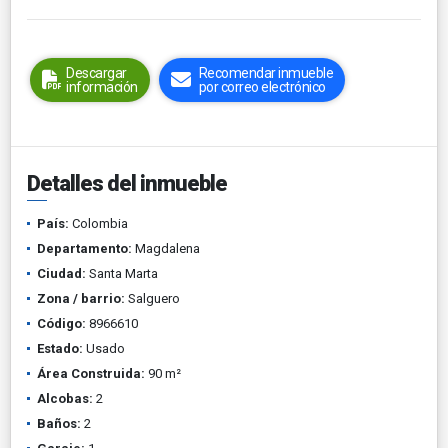
Descargar
Recomendar inmueble
información
por correo electrónico
Detalles del inmueble
País:
Colombia
Departamento:
Magdalena
Ciudad:
Santa Marta
Zona / barrio:
Salguero
Código:
8966610
Estado:
Usado
Área Construida:
90 m²
Alcobas:
2
Baños:
2