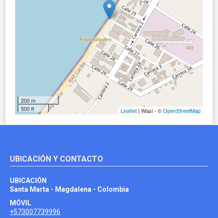
200 m
500 ft
Leaflet
| Wasi - ©
OpenStreetMap
UBICACIÓN Y CONTACTO
UBICACIÓN
Santa Marta - Magdalena - Colombia
MÓVIL
+573007739996