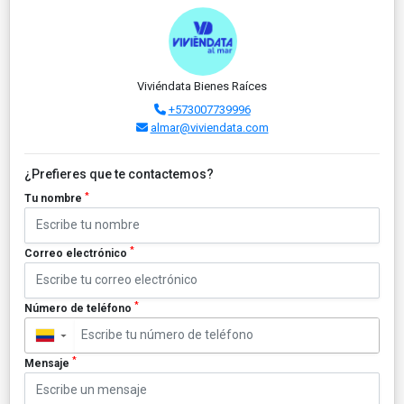
Viviéndata Bienes Raíces
+573007739996
almar@viviendata.com
¿Prefieres que te contactemos?
*
Tu nombre
*
Correo electrónico
*
Número de teléfono
▼
*
Mensaje