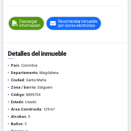
Descargar
Recomendar inmueble
información
por correo electrónico
Detalles del inmueble
País:
Colombia
Departamento:
Magdalena
Ciudad:
Santa Marta
Zona / barrio:
Salguero
Código:
8495734
Estado:
Usado
Área Construida:
129 m²
Alcobas:
3
Baños:
3