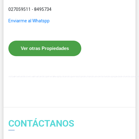
027059511 - 8495734
Enviarme al Whatspp
Ver otras Propiedades
vistaalmarturisticocercaalmarturisticoprimeralineaplayaturisticopermisoturisticoturisticorecienteturisticopropiedadest
CONTÁCTANOS