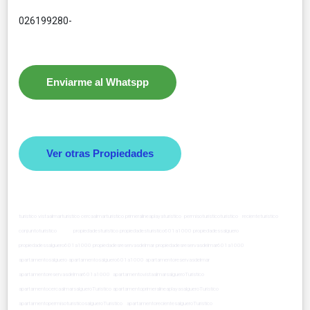
026199280-
Enviarme al Whatspp
Ver otras Propiedades
turistico vistaalmarturistico cercaalmarturistico primeralineaplayaturistico permisoturisticoturistico recienteturistico
conjuntoturistico propiedadesturistico propiedadesturistico601a1000 propiedadessalguero
propiedadessalguero601a1000 propiedadesreservasdelmar propiedadesreservasdelmar601a1000
apartamentosalguero apartamentosalguero601a1000 apartamentoreservasdelmar
apartamentoreservasdelmar601a1000 apartamentovistaalmarsalgueroTuristico
apartamentocercaalmarsalgueroTuristico apartamentoprimeralineaplayasalgueroTuristico
apartamentopermisoturisticosalgueroTuristico apartamentorecientesalgueroTuristico