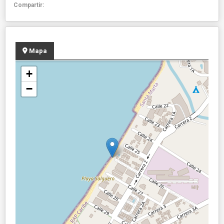
Compartir:
Mapa
+
−