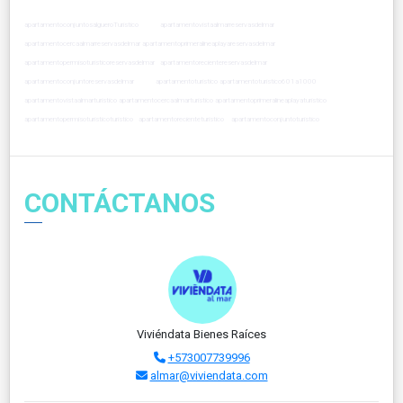
apartamentoconjuntosalgueroTuristico apartamentovistaalmarreservasdelmar
apartamentocercaalmarreservasdelmar apartamentoprimeralineaplayareservasdelmar
apartamentopermisoturisticoreservasdelmar apartamentorecientereservasdelmar
apartamentoconjuntoreservasdelmar apartamentoturistico apartamentoturistico601a1000
apartamentovistaalmarturistico apartamentocercaalmarturistico apartamentoprimeralineaplayaturistico
apartamentopermisoturisticoturistico apartamentorecienteturistico apartamentoconjuntoturistico
CONTÁCTANOS
Viviéndata Bienes Raíces
+573007739996
almar@viviendata.com