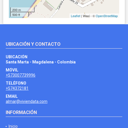
200 m
500 ft
Leaflet
| Wasi - ©
OpenStreetMap
UBICACIÓN Y CONTACTO
UBICACIÓN
Santa Marta - Magdalena - Colombia
MÓVIL
+573007739996
TELÉFONO
+574372181
EMAIL
almar@viviendata.com
INFORMACIÓN
Inicio