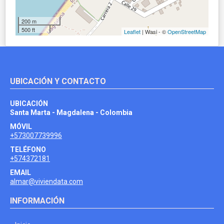
200 m
500 ft
Leaflet
| Wasi - ©
OpenStreetMap
UBICACIÓN Y CONTACTO
UBICACIÓN
Santa Marta - Magdalena - Colombia
MÓVIL
+573007739996
TELÉFONO
+574372181
EMAIL
almar@viviendata.com
INFORMACIÓN