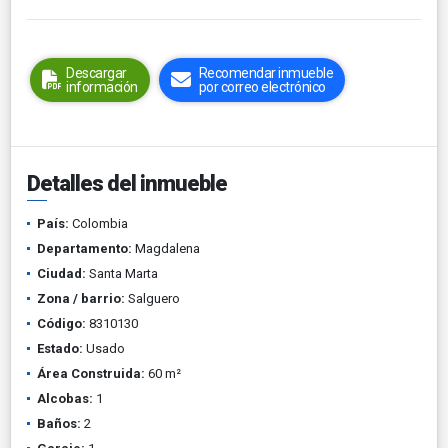
Descargar
Recomendar inmueble
información
por correo electrónico
Detalles del inmueble
País:
Colombia
Departamento:
Magdalena
Ciudad:
Santa Marta
Zona / barrio:
Salguero
Código:
8310130
Estado:
Usado
Área Construida:
60 m²
Alcobas:
1
Baños:
2