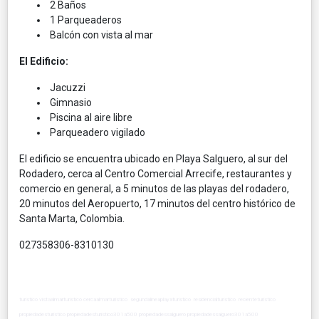
2 Baños
1 Parqueaderos
Balcón con vista al mar
El Edificio:
Jacuzzi
Gimnasio
Piscina al aire libre
Parqueadero vigilado
El edificio se encuentra ubicado en Playa Salguero, al sur del
Rodadero, cerca al Centro Comercial Arrecife, restaurantes y
comercio en general, a 5 minutos de las playas del rodadero,
20 minutos del Aeropuerto, 17 minutos del centro histórico de
Santa Marta, Colombia.
027358306-8310130
turistico vistaalmarturistico cercaalmarturistico segundalineaplayaturistico residencialturistico recienteturistico
propiedadesturistico propiedadesturistico301a500 propiedadessalguero propiedadessalguero301a500