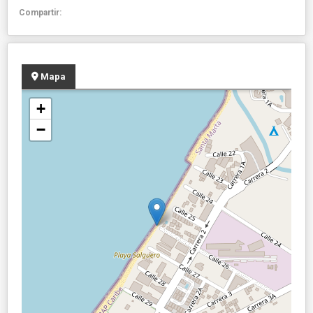
Compartir:
Mapa
+
−