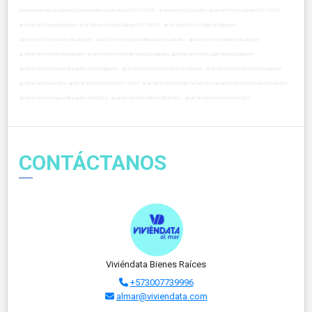
propiedadesazulsalguero propiedadesazulsalguero301a500 apartamentosalguero apartamentosalguero301a500
apartamentoazulsalguero apartamentoazulsalguero301a500 apartamentovistaalmarsalguero
apartamentocercaalmarsalguero apartamentosegundalineaplayasalguero apartamentoresidencialsalguero
apartamentorecientesalguero apartamentovistaalmarazulsalguero apartamentocercaalmarazulsalguero
apartamentosegundalineaplayaazulsalguero apartamentoresidencialazulsalguero apartamentorecienteazulsalguero
apartamentoturistico apartamentoturistico301a500 apartamentovistaalmarturistico apartamentocercaalmarturistico
apartamentosegundalineaplayaturistico apartamentoresidencialturistico apartamentorecienteturistico
CONTÁCTANOS
Viviéndata Bienes Raíces
+573007739996
almar@viviendata.com