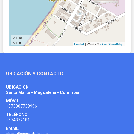
200 m
500 ft
Leaflet
| Wasi - ©
OpenStreetMap
UBICACIÓN Y CONTACTO
UBICACIÓN
Santa Marta - Magdalena - Colombia
MÓVIL
+573007739996
TELÉFONO
+574372181
EMAIL
almar@viviendata.com