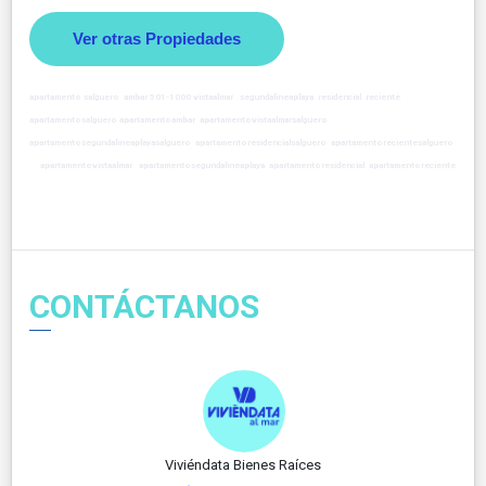
Ver otras Propiedades
apartamento salguero ambar 501-1000 vistaalmar segundalineaplaya residencial reciente
apartamentosalguero apartamentoambar apartamentovistaalmarsalguero
apartamentosegundalineaplayasalguero apartamentoresidencialsalguero apartamentorecientesalguero
apartamentovistaalmar apartamentosegundalineaplaya apartamentoresidencial apartamentoreciente
CONTÁCTANOS
Viviéndata Bienes Raíces