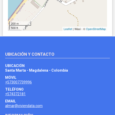
200 m
500 ft
Leaflet
| Wasi - ©
OpenStreetMap
UBICACIÓN Y CONTACTO
UBICACIÓN
Santa Marta - Magdalena - Colombia
MÓVIL
+573007739996
TELÉFONO
+574372181
EMAIL
almar@viviendata.com