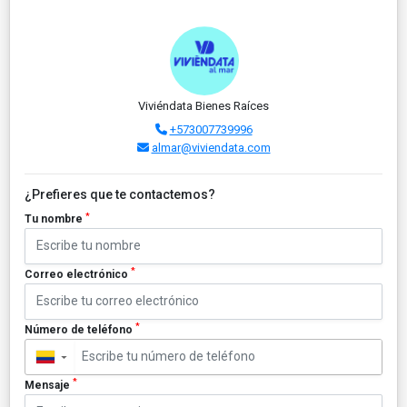
Viviéndata Bienes Raíces
+573007739996
almar@viviendata.com
¿Prefieres que te contactemos?
*
Tu nombre
*
Correo electrónico
*
Número de teléfono
▼
*
Mensaje