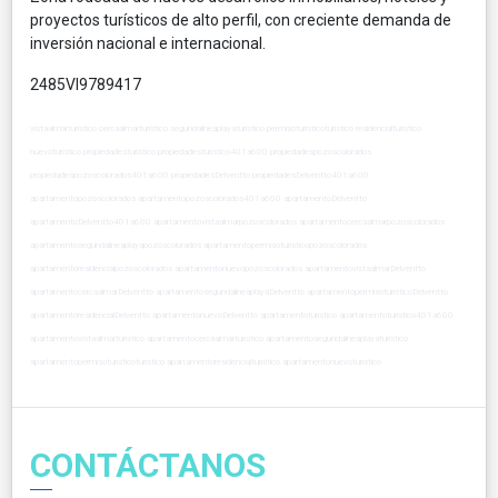
proyectos turísticos de alto perfil, con creciente demanda de
inversión nacional e internacional.
2485VI9789417
vistaalmarturistico cercaalmarturistico segundalineaplayaturistico permisoturisticoturistico residencialturistico
nuevoturistico propiedadesturistico propiedadesturistico401a600 propiedadespozoscolorados
propiedadespozoscolorados401a600 propiedadesDelventto propiedadesDelventto401a600
apartamentopozoscolorados apartamentopozoscolorados401a600 apartamentoDelventto
apartamentoDelventto401a600 apartamentovistaalmarpozoscolorados apartamentocercaalmarpozoscolorados
apartamentosegundalineaplayapozoscolorados apartamentopermisoturisticopozoscolorados
apartamentoresidencialpozoscolorados apartamentonuevopozoscolorados apartamentovistaalmarDelventto
apartamentocercaalmarDelventto apartamentosegundalineaplayaDelventto apartamentopermisoturisticoDelventto
apartamentoresidencialDelventto apartamentonuevoDelventto apartamentoturistico apartamentoturistico401a600
apartamentovistaalmarturistico apartamentocercaalmarturistico apartamentosegundalineaplayaturistico
apartamentopermisoturisticoturistico apartamentoresidencialturistico apartamentonuevoturistico
CONTÁCTANOS