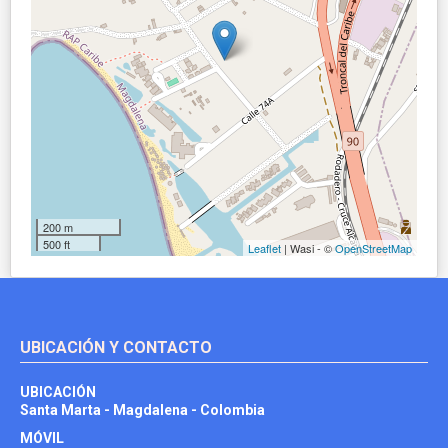
200 m
500 ft
Leaflet
| Wasi - ©
OpenStreetMap
UBICACIÓN Y CONTACTO
UBICACIÓN
Santa Marta - Magdalena - Colombia
MÓVIL