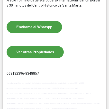
A solo 10 minutos del Aeropuerto Internacional Simón Bolívar
y 30 minutos del Centro Histórico de Santa Marta.
Enviarme al Whatspp
Ver otras Propiedades
068132396-8348857
vistaalmarturistico permisoturisticoturistico propiedadesturistico propiedadesturistico1001a5000
propiedadespozoscolorados propiedadespozoscolorados1001a5000 propiedadessamaria
propiedadessamaria1001a5000 apartamentopozoscolorados apartamentopozoscolorados1001a5000
apartamentosamaria apartamentosamaria1001a5000 apartamentovistaalmarpozoscolorados
apartamentopermisoturisticopozoscolorados apartamentovistaalmarsamaria apartamentopermisoturisticosamaria
apartamentoturistico apartamentoturistico1001a5000 apartamentovistaalmarturistico