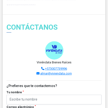
apartamentopermisoturisticoturistico
CONTÁCTANOS
Viviéndata Bienes Raíces
+573007739996
almar@viviendata.com
¿Prefieres que te contactemos?
*
Tu nombre
*
Correo electrónico