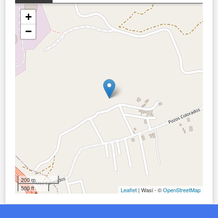
+
−
200 m
500 ft
Leaflet
| Wasi - ©
OpenStreetMap