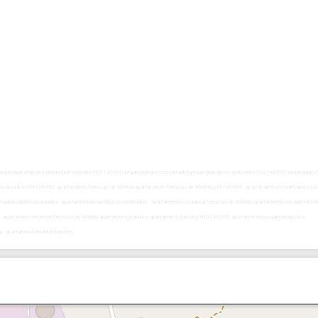
uristico propiedadesturistico propiedadesturistico1001a5000 propiedadespozoscolorados propiedadespozoscolorados1001a5000 propiedades
scolorados1001a5000 apartamentoTerrazas de Mérida apartamentoTerrazas de Mérida1001a5000 apartamentovistaalmarpozosc
esidencialpozoscolorados apartamentorecientepozoscolorados apartamentovistaalmarTerrazas de Mérida apartamentocercaalmarTer
a apartamentorecienteTerrazas de Mérida apartamentoturistico apartamentoturistico1001a5000 apartamentovistaalmarturistico
co apartamentorecienteturistico