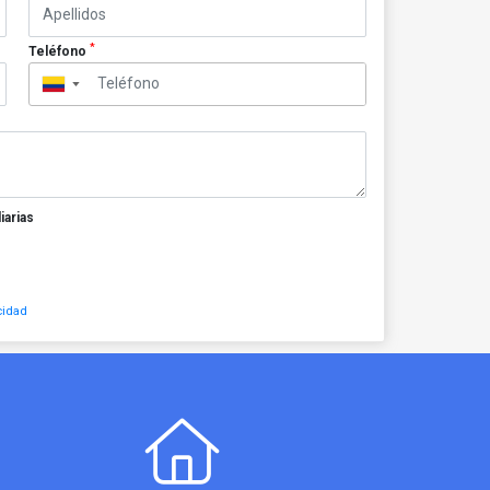
*
Teléfono
▼
iarias
cidad