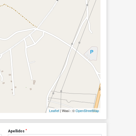
Leaflet
| Wasi - ©
OpenStreetMap
*
Apellidos