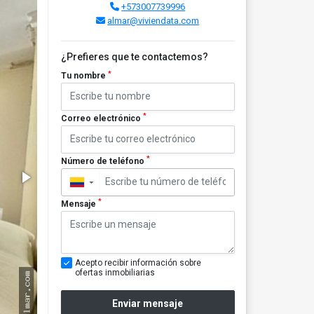
+573007739996
almar@viviendata.com
¿Prefieres que te contactemos?
*
Tu nombre
*
Correo electrónico
*
Número de teléfono
▼
*
Mensaje
Acepto recibir información sobre
ofertas inmobiliarias
Enviar mensaje