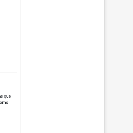
as que
 como