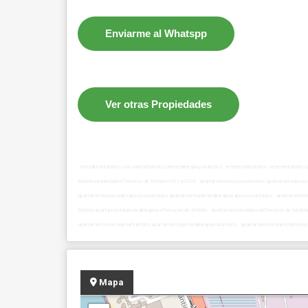
Enviarme al Whatspp
Ver otras Propiedades
vistaalmarturistico cercaalmarturistico primeralineaplayaturistico residencialturistico recientet
Mérida propiedadesTerrazas de Mérida1001a5000 apartamentopozoscolorados apartamentopozo
apartamentocercaalmarpozoscolorados apartamentoprimeralineaplayapozoscolorados apartamentor
Mérida apartamentoprimeralineaplayaTerrazas de Mérida apartamentoresidencialTerrazas de Mérid
apartamentocercaalmarturistico apartamentoprimeralineaplayaturistico apartamentoresidencialturisti
Mapa