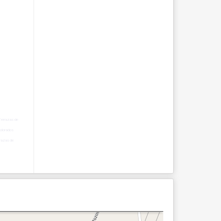
Terrazas de
olorados
razas de