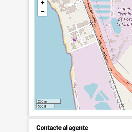
+
−
200 m
500 ft
Contacte al agente