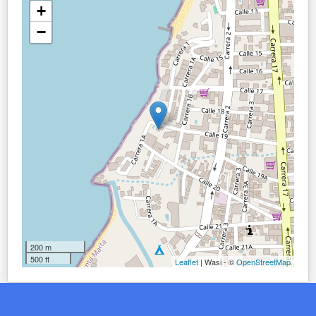
+
−
200 m
500 ft
Leaflet
| Wasi - ©
OpenStreetMap