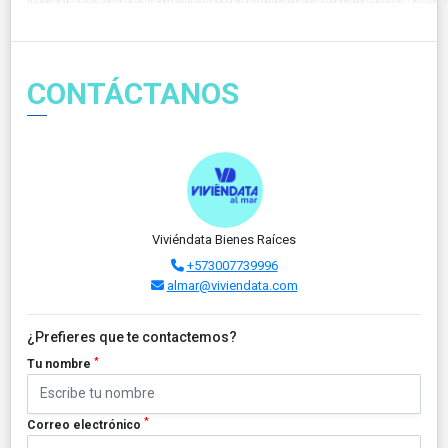
vistaalmarturisticocercaalmarturisticoresidencialturisticotradicionalturisticopropiedadesturisticopropiedadesturistic
CONTÁCTANOS
Viviéndata Bienes Raíces
+573007739996
almar@viviendata.com
¿Prefieres que te contactemos?
*
Tu nombre
*
Correo electrónico