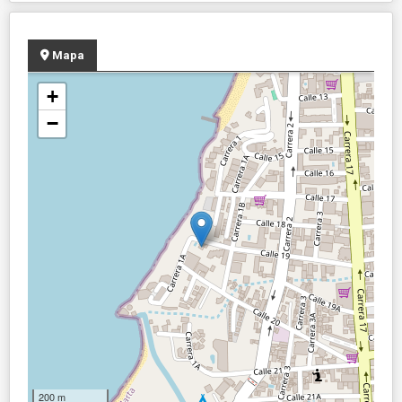
Mapa
+
−
200 m