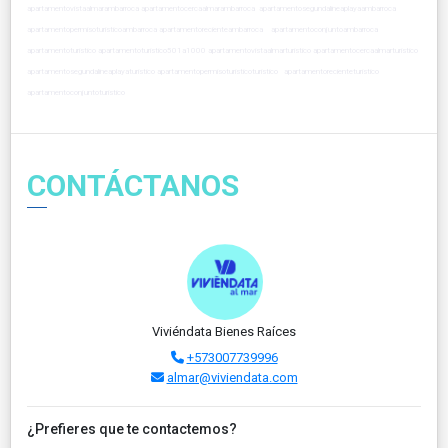
apartamentovistaalmarambarroca apartamentocercaalmarambarroca apartamentosegundalineaplayaambarroca
apartamentopermisoturisticoambarroca apartamentorecienteambarroca apartamentoconjuntoambarroca
apartamentoturistico apartamentoturistico501a1000 apartamentovistaalmarturistico apartamentocercaalmarturistico
apartamentosegundalineaplayaturistico apartamentopermisoturisticoturistico apartamentorecienteturistico
apartamentoconjuntoturistico
CONTÁCTANOS
Viviéndata Bienes Raíces
+573007739996
almar@viviendata.com
¿Prefieres que te contactemos?