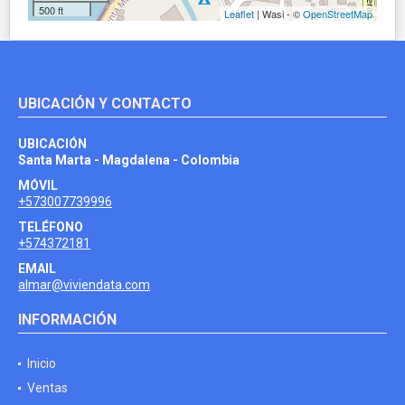
500 ft
Leaflet
| Wasi - ©
OpenStreetMap
UBICACIÓN Y CONTACTO
UBICACIÓN
Santa Marta - Magdalena - Colombia
MÓVIL
+573007739996
TELÉFONO
+574372181
EMAIL
almar@viviendata.com
INFORMACIÓN
Inicio
Ventas