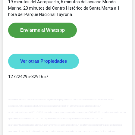
19 minutos del Aeropuerto, 6 minutos del acuario Mundo
Marino, 20 minutos del Centro Histórico de Santa Marta a 1
hora del Parque Nacional Tayrona.
Enviarme al Whatspp
Ver otras Propiedades
127224295-8291657
vistaalmarturistico cercaalmarturistico segundalineaplayaturistico permisoturisticoturistico recienteturistico
conjuntoturistico propiedadesturistico propiedadesturistico501a1000 propiedadesrodaderosur
propiedadesrodaderosur501a1000 propiedadesambarroca propiedadesambarroca501a1000 apartamentorodaderosur
apartamentorodaderosur501a1000 apartamentoambarroca apartamentoambarroca501a1000
apartamentovistaalmarrodaderosur apartamentocercaalmarrodaderosur apartamentosegundalineaplayarodaderosur
apartamentopermisoturisticorodaderosur apartamentorecienterodaderosur apartamentoconjuntorodaderosur