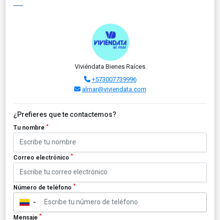
Viviéndata Bienes Raíces
+573007739996
almar@viviendata.com
¿Prefieres que te contactemos?
*
Tu nombre
*
Correo electrónico
*
Número de teléfono
▼
*
Mensaje