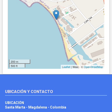
200 m
500 ft
Leaflet
| Wasi - ©
OpenStreetMap
UBICACIÓN Y CONTACTO
UBICACIÓN
Santa Marta - Magdalena - Colombia