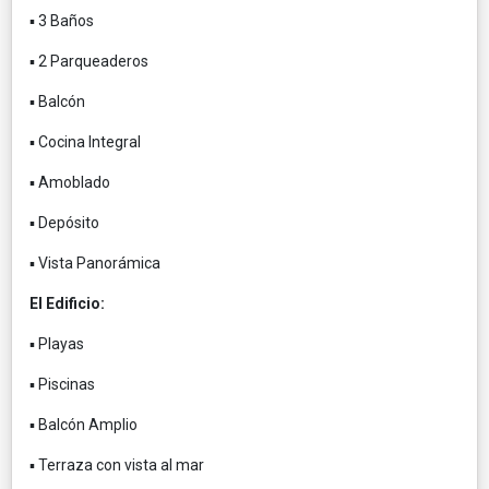
▪️ 3 Baños
▪️ 2 Parqueaderos
▪️ Balcón
▪️ Cocina Integral
▪️ Amoblado
▪️ Depósito
▪️ Vista Panorámica
El Edificio:
▪️ Playas
▪️ Piscinas
▪️ Balcón Amplio
▪️ Terraza con vista al mar