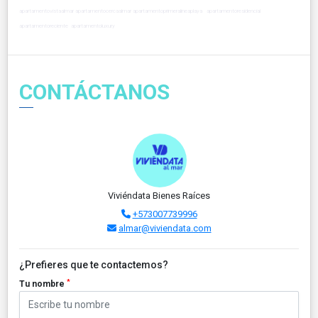
apartamentovistaalmar apartamentocercaalmar apartamentoprimeralineaplaya apartamentoresidencial
apartamentoreciente apartamentoluxury
CONTÁCTANOS
Viviéndata Bienes Raíces
+573007739996
almar@viviendata.com
¿Prefieres que te contactemos?
*
Tu nombre