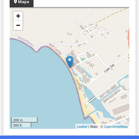
Mapa
+
−
200 m
500 ft
Leaflet
| Wasi - ©
OpenStreetMap