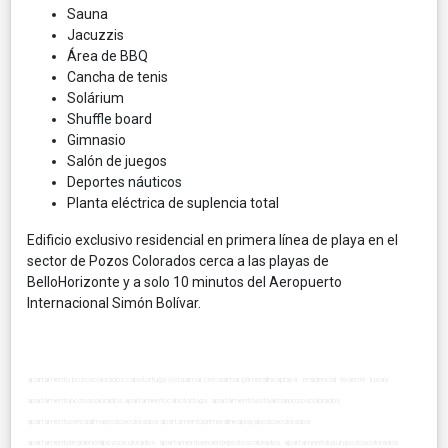
Sauna
Jacuzzis
Área de BBQ
Cancha de tenis
Solárium
Shuffle board
Gimnasio
Salón de juegos
Deportes náuticos
Planta eléctrica de suplencia total
Edificio exclusivo residencial en primera línea de playa en el
sector de Pozos Colorados cerca a las playas de
BelloHorizonte y a solo 10 minutos del Aeropuerto
Internacional Simón Bolívar.
apartamento pozoscolorados cabotortuga vistaalmar cercaalmar primeralineaplaya residencial reciente luxury
apartamentopozoscolorados apartamentocabotortuga apartamentovistaalmarpozoscolorados
apartamentocercaalmarpozoscolorados apartamentoprimeralineaplayapozoscolorados
apartamentoresidencialpozoscolorados apartamentorecientepozoscolorados apartamentoluxurypozoscolorados