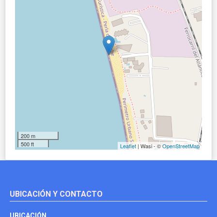
200 m
500 ft
Leaflet
| Wasi - ©
OpenStreetMap
UBICACIÓN Y CONTACTO
UBICACIÓN