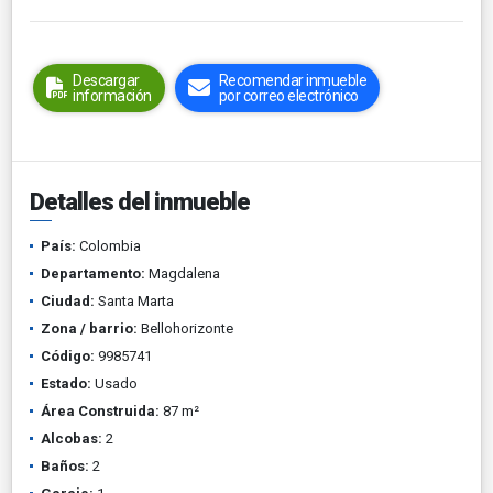
Descargar
Recomendar inmueble
información
por correo electrónico
Detalles del inmueble
País:
Colombia
Departamento:
Magdalena
Ciudad:
Santa Marta
Zona / barrio:
Bellohorizonte
Código:
9985741
Estado:
Usado
Área Construida:
87 m²
Alcobas:
2
Baños:
2