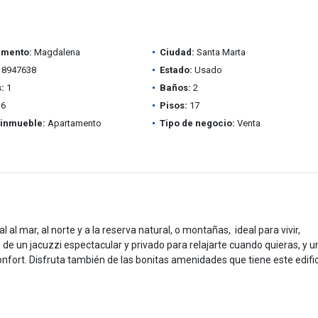
amento:
Magdalena
Ciudad:
Santa Marta
8947638
Estado:
Usado
:
1
Baños:
2
6
Pisos:
17
 inmueble:
Apartamento
Tipo de negocio:
Venta
al mar, al norte y a la reserva natural, o montañas, ideal para vivir,
 de un jacuzzi espectacular y privado para relajarte cuando quieras, y u
fort. Disfruta también de las bonitas amenidades que tiene este edific