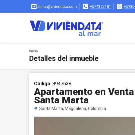
almar@viviendata.com
+574372181
+5730
Inicio
Detalles del inmueble
Código
. 8947638
Apartamento en Venta e
Santa Marta
Santa Marta, Magdalena, Colombia