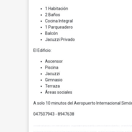
1 Habitación
2 Baños
Cocina Integral
1 Parqueadero
Balcón
Jacuzzi Privado
El Edificio:
Ascensor
Piscina
Jacuzzi
Gimnasio
Terraza
Áreas sociales
A solo 10 minutos del Aeropuerto Internacional Simón
047507943 - 8947638
vistaalmarturistico cercaalmarturistico segundalineaplayaturistico permisoturisticoturistico recient
propiedadesportohorizonte propiedadesportohorizonte601a1000 apartamentobellohorizonte apart