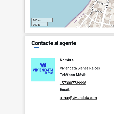
200 m
500 ft
Contacte al agente
Nombre:
Viviéndata Bienes Raíces
Teléfono Móvil:
+573007739996
Email:
almar@viviendata.com