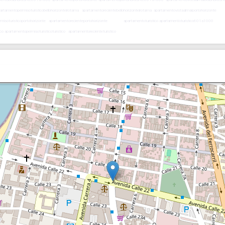
artamentopermisoturisticobellohorizonteirotama apartamentorecientebellohorizonteirotama apartamentovistaalmarportohorizonte
opermisoturisticoportohorizonte apartamentorecienteportohorizonte apartamentoturistico apartamentoturistico601a1000
co apartamentopermisoturisticoturistico apartamentorecienteturistico