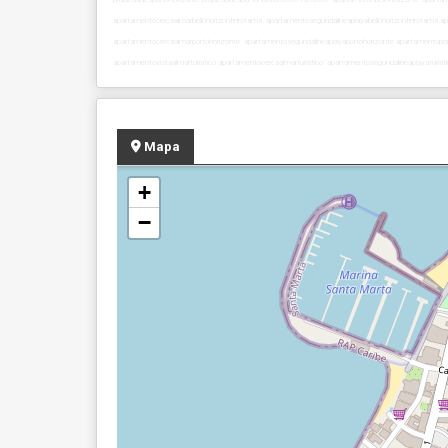
apartamentocercaalmarbellohorizonteirotama apartamentosegundalineaplayabellohorizonteirotama ap
apartamentocercaalmarportohorizonte apartamentosegundalineaplayaportohorizonte apartament
apartamentovistaalmarturistico apartamentocercaalmarturistico apartamentosegundalineaplayaturisti
Mapa
+
−