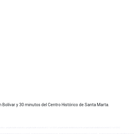
 Bolívar y 30 minutos del Centro Histórico de Santa Marta.
eturistico propiedadesturistico propiedadesturistico601a1000 propiedadesbellohorizonte propiedadesbellohorizonte601a1000
amentobellohorizonte601a1000 apartamentoportohorizonte apartamentoportohorizonte601a1000 apartamentovistaalmarbellohorizont