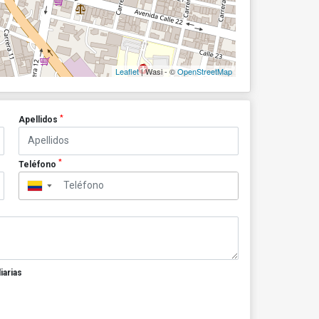
Leaflet
| Wasi - ©
OpenStreetMap
*
Apellidos
*
Teléfono
▼
iarias