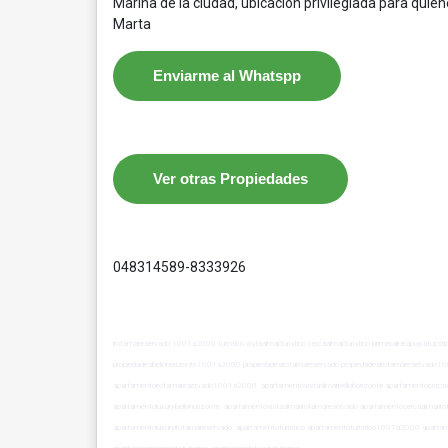
Marina de la ciudad, ubicación privilegiada para qui
Marta
Enviarme al Whatspp
Ver otras Propiedades
048314589-8333926
irotamareservado 1001a2000 turistico vistaalmarturistico cercaalmarturistico primeralineaplayaturist
propiedadesbellohorizonte1001a2000 propiedadesirotamareservado propiedadesirotamareservado
apartamentoirotamareservado1001a2000 apartamentovistaalmarbellohorizonte apartamentocercaalmar
apartamentoluxurybellohorizonte apartamentovistaalmarirotamareservado apartamentocercaalmarir
apartamentoluxuryirotamareservado apartamentoturistico apartamentoturistico1001a2000 apartament