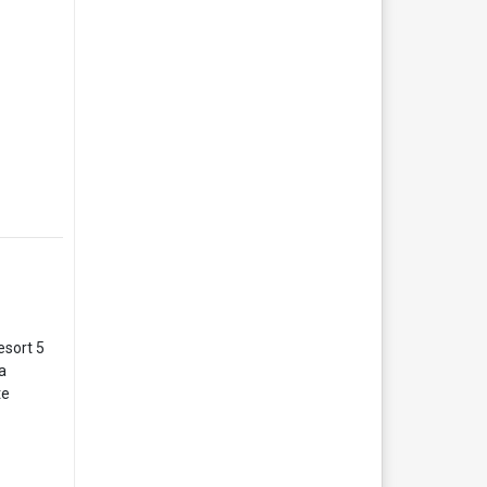
esort 5
a
te