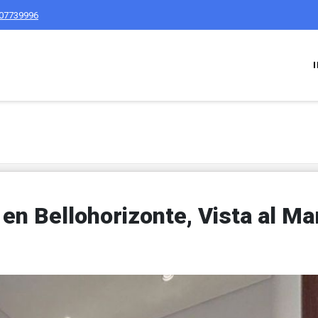
07739996
n Bellohorizonte, Vista al Mar