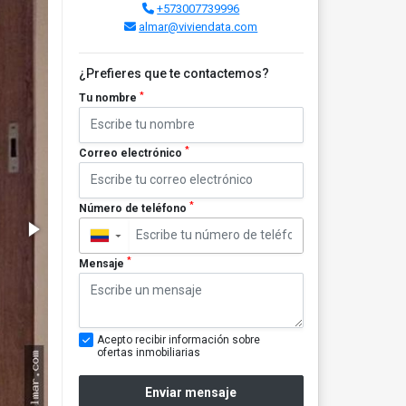
+573007739996
almar@viviendata.com
¿Prefieres que te contactemos?
*
Tu nombre
*
Correo electrónico
*
Número de teléfono
▼
*
Mensaje
Acepto recibir información sobre
ofertas inmobiliarias
Enviar mensaje