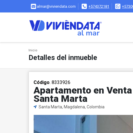
almar@viviendata.com
+574372181
+5730
Inicio
Detalles del inmueble
Código
. 8333926
Apartamento en Venta e
Santa Marta
Santa Marta, Magdalena, Colombia