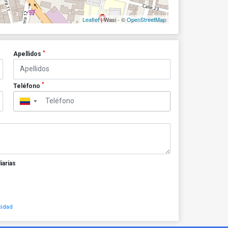
Leaflet
| Wasi - ©
OpenStreetMap
*
Apellidos
*
Teléfono
▼
iarias
cidad