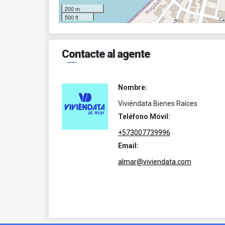
200 m
500 ft
Contacte al agente
Nombre:
Viviéndata Bienes Raíces
Teléfono Móvil:
+573007739996
Email:
almar@viviendata.com