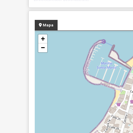
apartamentorecienteturistico apartamentoluxuryturistico
Mapa
+
−