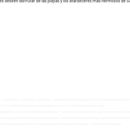
enes deseen disfrutar de las playas y los atardeceres más hermosos de 
ico residencialturistico recienteturistico luxuryturistico propiedadesturistico propiedadesturistico1001a2000 propiedadesbellohorizonte
1001a2000 apartamentobellohorizonte apartamentobellohorizonte1001a2000 apartamentoirotamareservado
bellohorizonte apartamentoprimeralineaplayabellohorizonte apartamentoresidencialbellohorizonte apartamentorecientebellohorizon
otamareservado apartamentoprimeralineaplayairotamareservado apartamentoresidencialirotamareservado apartamentorecienteirotamar
ovistaalmarturistico apartamentocercaalmarturistico apartamentoprimeralineaplayaturistico apartamentoresidencialturistico