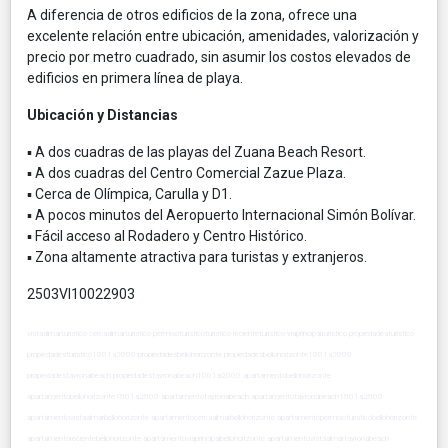
A diferencia de otros edificios de la zona, ofrece una
excelente relación entre ubicación, amenidades, valorización y
precio por metro cuadrado, sin asumir los costos elevados de
edificios en primera línea de playa.
Ubicación y Distancias
▪ A dos cuadras de las playas del Zuana Beach Resort.
▪ A dos cuadras del Centro Comercial Zazue Plaza.
▪ Cerca de Olímpica, Carulla y D1.
▪ A pocos minutos del Aeropuerto Internacional Simón Bolívar.
▪ Fácil acceso al Rodadero y Centro Histórico.
▪ Zona altamente atractiva para turistas y extranjeros.
2503VI10022903
vistaalmarturistico cercaalmarturistico permisoturisticoturistico recienteturistico viaprincipalturistico propiedadesturistico
propiedadesturistico1001a2000 propiedadesbellohorizonte propiedadesbellohorizonte1001a2000
propiedadestayronabeach propiedadestayronabeach1001a2000 apartamentobellohorizonte
apartamentobellohorizonte1001a2000 apartamentotayronabeach apartamentotayronabeach1001a2000
apartamentovistaalmarbellohorizonte apartamentocercaalmarbellohorizonte apartamentopermisoturisticobellohorizonte
apartamentorecientebellohorizonte apartamentoviaprincipalbellohorizonte apartamentovistaalmartayronabeach