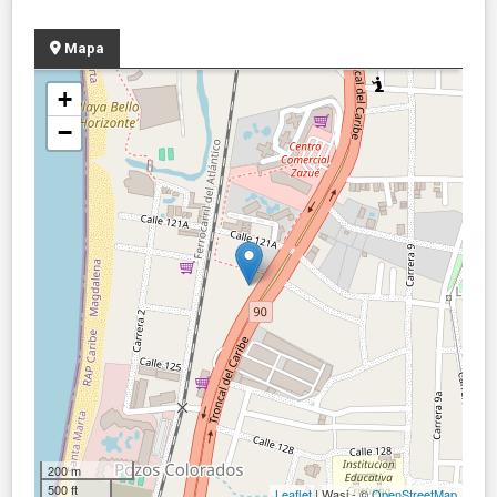
Mapa
+
−
200 m
500 ft
Leaflet
| Wasi - ©
OpenStreetMap