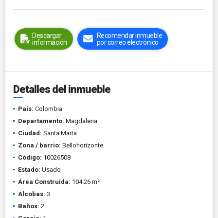
Descargar
Recomendar inmueble
información
por correo electrónico
Detalles del inmueble
País:
Colombia
Departamento:
Magdalena
Ciudad:
Santa Marta
Zona / barrio:
Bellohorizonte
Código:
10026508
Estado:
Usado
Área Construida:
104.26 m²
Alcobas:
3
Baños:
2