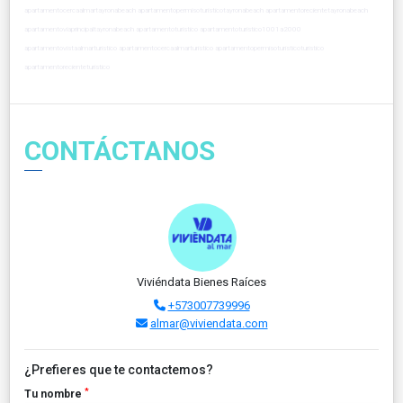
apartamentocercaalmartayronabeach apartamentopermisoturisticotayronabeach apartamentorecientetayronabeach
apartamentoviaprincipaltayronabeach apartamentoturistico apartamentoturistico1001a2000
apartamentovistaalmarturistico apartamentocercaalmarturistico apartamentopermisoturisticoturistico
apartamentorecienteturistico
CONTÁCTANOS
Viviéndata Bienes Raíces
+573007739996
almar@viviendata.com
¿Prefieres que te contactemos?
*
Tu nombre