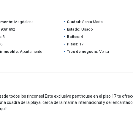
amento:
Magdalena
Ciudad:
Santa Marta
9081892
Estado:
Usado
:
3
Baños:
4
6
Pisos:
17
 inmueble:
Apartamento
Tipo de negocio:
Venta
desde todos los rincones! Este exclusivo penthouse en el piso 17 te ofrec
una cuadra de la playa, cerca de la marina internacional y del encantado
quí!