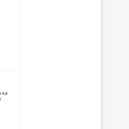
e luz
r