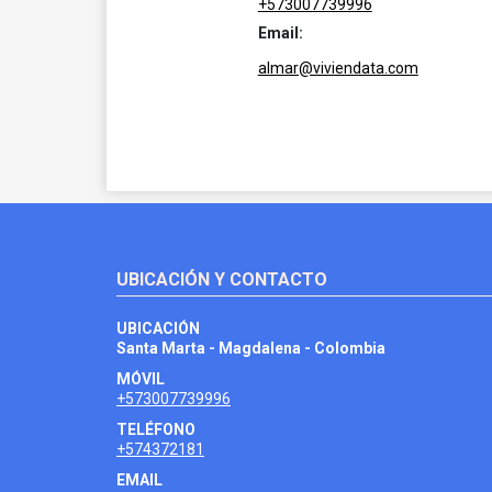
+573007739996
Email:
almar@viviendata.com
UBICACIÓN Y CONTACTO
UBICACIÓN
Santa Marta - Magdalena - Colombia
MÓVIL
+573007739996
TELÉFONO
+574372181
EMAIL