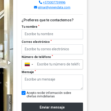
+573007739996
almar@viviendata.com
¿Prefieres que te contactemos?
*
Tu nombre
*
Correo electrónico
*
Número de teléfono
▼
*
Mensaje
Acepto recibir información sobre
ofertas inmobiliarias
Enviar mensaje