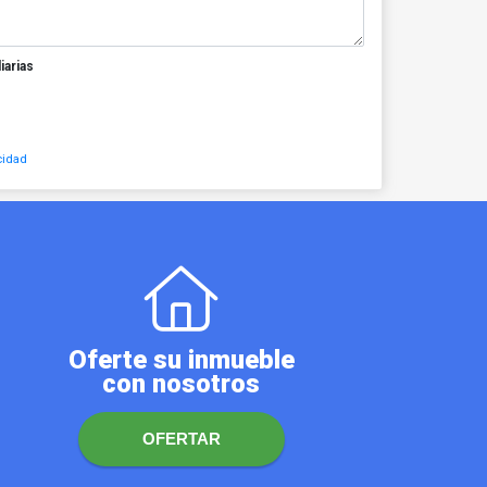
iarias
cidad
Oferte su inmueble
con nosotros
OFERTAR