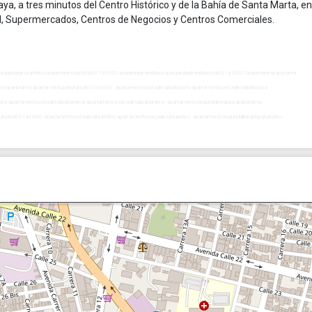
aya, a tres minutos del Centro Histórico y de la Bahía de Santa Marta, en
nal, Supermercados, Centros de Negocios y Centros Comerciales.
stico propiedadesturistico propiedadesturistico601a1000 propiedadesbellavista propiedadesbellavista601a1000 propiedadespanorama
ntopanorama apartamentopanorama601a1000 apartamentovistaalmarbellavista apartamentocercaalmarbellavista
llavista apartamentovistaalmarpanorama apartamentocercaalmarpanorama apartamentosegundalineaplayapanorama
ristico601a1000 apartamentovistaalmarturistico apartamentocercaalmarturistico apartamentosegundalineaplayaturistico