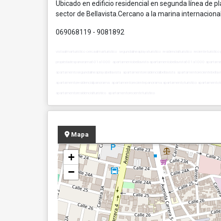
Ubicado en edificio residencial en segunda línea de pl
sector de Bellavista.Cercano a la marina internacio
069068119 - 9081892
vistaalmarturistico cercaalmarturistico segundalineaplayaturistico residencialturistico recienteturi
propiedadespanorama601a1000 apartamentobellavista apartamentobellavista601a1000 apartame
apartamentosegundalineaplayabellavista apartamentoresidencialbellavista apartamentorecientebe
apartamentoresidencialpanorama apartamentorecientepanorama apartamentoturistico apartamentotu
apartamentoresidencialturistico apartamentorecienteturistico
Mapa
+
−