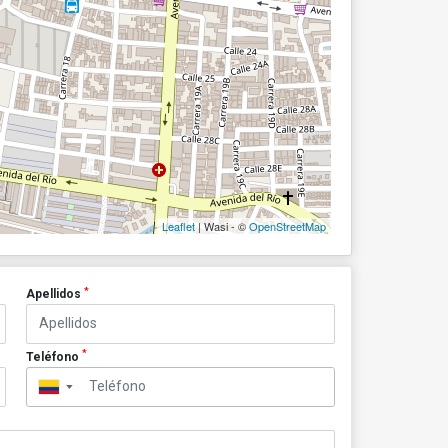
Leaflet
| Wasi - ©
OpenStreetMap
*
Apellidos
*
Teléfono
▼