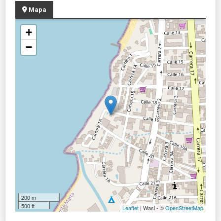
Mapa
+
−
200 m
500 ft
Leaflet
| Wasi - ©
OpenStreetMap